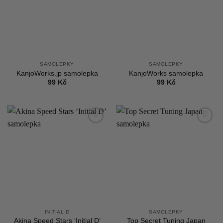
SAMOLEPKY
SAMOLEPKY
KanjoWorks.jp samolepka
KanjoWorks samolepka
99
Kč
99
Kč
Add to
Add to
wishlist
wishlist
INITIAL D
SAMOLEPKY
Akina Speed Stars ‘Initial D’
Top Secret Tuning Japan