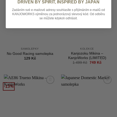
DRIVEN BY SPIRIT, INSPIRED BY JAPAN
-50%
Add to
Add to
wishlist
wishlist
Zadáním své e-mailové adresy souhlasíte s přijímáním e-mailů od
KANJOWORKS výměnou za jednorázový slevový kód. Od odběru
se můžete kdykoli odhlásit.
SAMOLEPKY
KOLEKCE
Kanjozoku Mikina –
No Good Racing samolepka
KanjoWorks (LIMITED)
129
Kč
Původní
Aktuální
1 499
Kč
749
Kč
cena
cena
byla:
je:
1
749 Kč.
499 Kč.
-13%
Add to
Add to
wishlist
wishlist