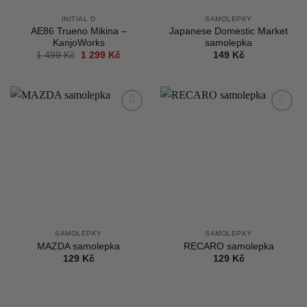
INITIAL D
SAMOLEPKY
AE86 Trueno Mikina –
Japanese Domestic Market
KanjoWorks
samolepka
Původní
Aktuální
1 499
Kč
1 299
Kč
149
Kč
cena
cena
byla:
je:
1
1
499 Kč.
299 Kč.
Add to
Add to
wishlist
wishlist
SAMOLEPKY
SAMOLEPKY
MAZDA samolepka
RECARO samolepka
129
Kč
129
Kč