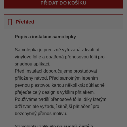
PŘIDAT DO KOŠÍKU
Přehled
Popis a instalace samolepky
Samolepka je precizně vyřezaná z kvalitní
vinylové fólie a opatřená přenosovou fólií pro
snadnou aplikaci.
Před instalací doporučujeme prostudovat
přiložený návod. Před samotným lepením
pevnou plastovou kartou několikrát důkladně
přejeďte celý design s vyšším přítlakem.
Používáme tvrdší přenosové fólie, díky kterým
drží tvar, ale vyžadují silnější přitlačení pro
bezchybný přenos motivu.
Samolepku aplikujte
na suchý, čistý a