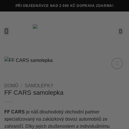
Přeskočit
PŘI OBJEDNÁVCE NAD 2 000 KČ DOPRAVA ZDARMA!
na
obsah
Add to
wishlist
DOMŮ
/
SAMOLEPKY
FF CARS samolepka
FF CARS
je náš dlouhodobý obchodní partner
specializovaný na zakázkový dovoz automobilů ze
zahraničí. Díky jejich zkušenostem a individuálnímu