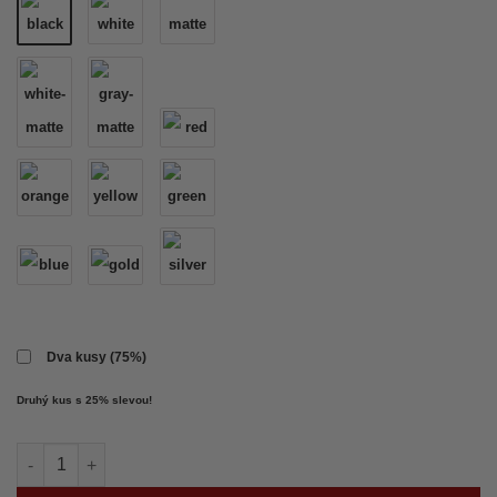
Dva kusy (75%)
Druhý kus s 25% slevou!
FF CARS samolepka množství