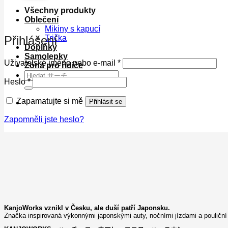
Všechny produkty
Oblečení
Mikiny s kapucí
Přihlášení
Trička
Doplňky
Samolepky
Povinné
Uživatelské jméno nebo e-mail
*
Zóna pro řidiče
Hledat:
Povinné
Heslo
*
Zapamatujte si mě
Přihlásit se
Zapomněli jste heslo?
KanjoWorks vznikl v Česku, ale duší patří Japonsku.
Značka inspirovaná výkonnými japonskými auty, nočními jízdami a pouliční 