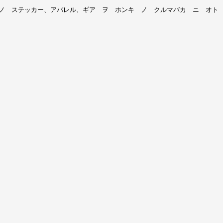
 ノ ステッカー、アパレル、ギア ヲ ホンキ ノ クルマバカ ニ オト