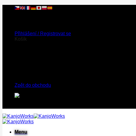
Přeskočit
na
obsah
Při objednávce nad 2 000 Kč doprava ZDARMA!
Přihlášení / Registrovat se
Košík
V košíku nic není.
Zpět do obchodu
Při objednávce nad 2 000 Kč doprava ZDARMA!
Menu