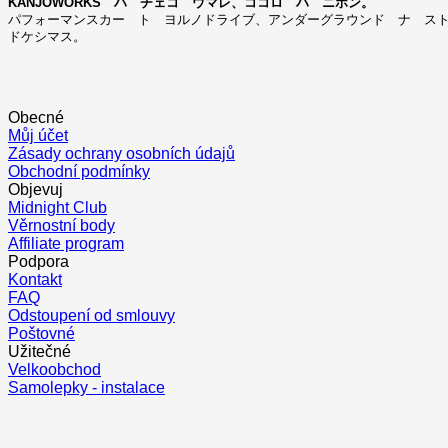
KANJOWORKS ハ チェコ ウマレ、ココロ ハ ニホン。
パフォーマンスカー ト ヨルノドライブ、アンダーグラウンド ナ スト
ドケシマス。
Obecné
Můj účet
Zásady ochrany osobních údajů
Obchodní podmínky
Objevuj
Midnight Club
Věrnostní body
Affiliate program
Podpora
Kontakt
FAQ
Odstoupení od smlouvy
Poštovné
Užitečné
Velkoobchod
Samolepky - instalace