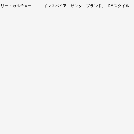
リートカルチャー ニ インスパイア サレタ ブランド。JDMスタイル